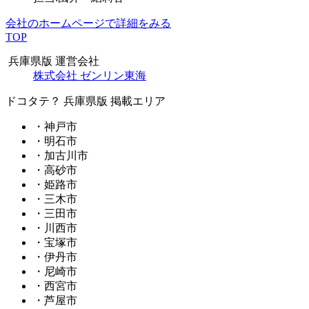
会社のホームページで詳細をみる
TOP
兵庫県版 運営会社
株式会社 ゼンリン東海
ドコタテ？ 兵庫県版 掲載エリア
・神戸市
・明石市
・加古川市
・高砂市
・姫路市
・三木市
・三田市
・川西市
・宝塚市
・伊丹市
・尼崎市
・西宮市
・芦屋市