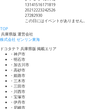
13
14
15
16
17
18
19
20
21
22
23
24
25
26
27
28
29
30
この日にはイベントがありません。
TOP
兵庫県版 運営会社
株式会社 ゼンリン東海
ドコタテ？ 兵庫県版 掲載エリア
・神戸市
・明石市
・加古川市
・高砂市
・姫路市
・三木市
・三田市
・川西市
・宝塚市
・伊丹市
・尼崎市