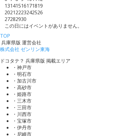
13
14
15
16
17
18
19
20
21
22
23
24
25
26
27
28
29
30
この日にはイベントがありません。
TOP
兵庫県版 運営会社
株式会社 ゼンリン東海
ドコタテ？ 兵庫県版 掲載エリア
・神戸市
・明石市
・加古川市
・高砂市
・姫路市
・三木市
・三田市
・川西市
・宝塚市
・伊丹市
・尼崎市